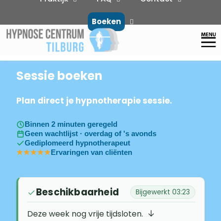
Boeken
Sessie boeken
Plan direct je hypnotherapie sessie.
Binnen 2 minuten geregeld
Geen wachtlijst · overdag of 's avonds
Gediplomeerd hypnotherapeut
★★★★★
Ervaringen van cliënten
Beschikbaarheid
Bijgewerkt 03:23
↓
Deze week nog vrije tijdsloten.