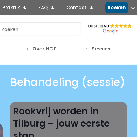
Praktijk
FAQ
Contact
Boeken
Over HCT
Sessies
Behandeling (sessie)
Rookvrij worden in
Tilburg – jouw eerste
stap