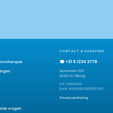
CONTACT & GEGEVENS
☎ +31 6 1234 3778
ypnotherapie
Spoorlaan 334
ingen
5038 CC Tilburg
KvK: 94945330
Bank: NL35RABO0385557353
Privacyverklaring
elde vragen