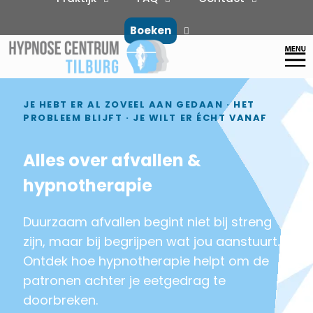
Boeken
JE HEBT ER AL ZOVEEL AAN GEDAAN · HET
PROBLEEM BLIJFT · JE WILT ER ÉCHT VANAF
Alles over afvallen &
hypnotherapie
Duurzaam afvallen begint niet bij streng
zijn, maar bij begrijpen wat jou aanstuurt.
Ontdek hoe hypnotherapie helpt om de
patronen achter je eetgedrag te
doorbreken.