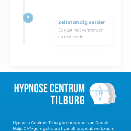
5
Zelfstandig verder
Je gaat met vertrouwen
en rust verder.
Hypnose Centrum Tilburg is onderdeel van Coach
Huijs. CAT-geregistreerd hypnotherapeut, werkzaam