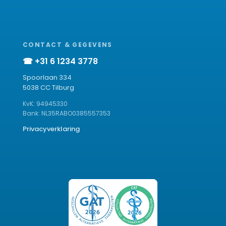
CONTACT & GEGEVENS
☎ +31 6 1234 3778
Spoorlaan 334
5038 CC Tilburg
KvK: 94945330
Bank: NL35RABO0385557353
Privacyverklaring